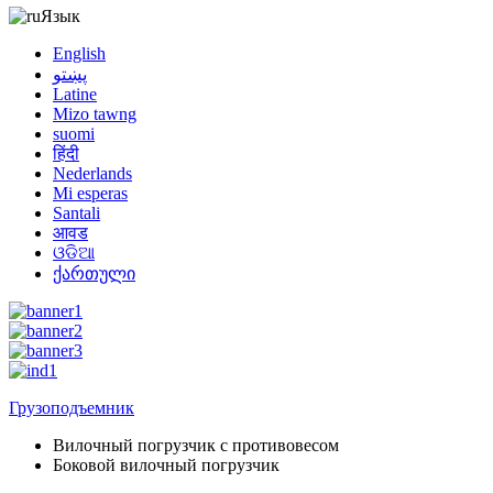
Язык
English
پښتو
Latine
Mizo tawng
suomi
हिंदी
Nederlands
Mi esperas
Santali
आवड
ଓଡିଆ
ქართული
Грузоподъемник
Вилочный погрузчик с противовесом
Боковой вилочный погрузчик